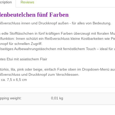
cription
Reviews
denbeutelchen fünf Farben
ißverschluss innen und Druckknopf außen - für alles von Bedeutung.
 edle Stofftäschchen in fünf kräftigen Farben überzeugt mit floralen 
funktion: Innen schützt ein Reißverschluss kleine Kostbarkeiten wie 
nopf für schnellen Zugriff.
elseitiges Aufbewahrungstäschchen mit fernöstlichem Touch – ideal für
tes Etui mit asiatischem Flair
, türkis, lila, pink oder beige, einfach Farbe oben im Dropdown-Menü a
ißverschluss und Druckknopf zum Verschliessen.
ca. 7,5 x 6,5 cm
pping weight:
0,01 kg