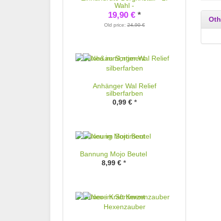
Wahl -
19,90 €
*
Oth
Old price:
24,90 €
Anhänger Wal Relief
silberfarben
0,99 €
*
Bannung Mojo Beutel
8,99 €
*