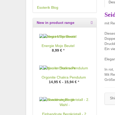
Des
Esoterik Blog
Sei
New in product range
mit Re
Dieses
Doppel
Druckk
Energie Mojo Beutel
Ein vi
8,99 €
*
Elegan
In rot
Mit Re
Orgonite Chakra Pendulum
Größe 
14,95 € -
15,94 €
*
Shi
Einhandrute Bergkristall - 2.