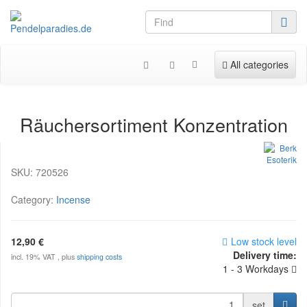
Toggle navigation
All categories
Räuchersortiment Konzentration
SKU:
720526
Category:
Incense
12,90 €
Low stock level
Delivery time:
incl. 19% VAT , plus
shipping costs
1 - 3 Workdays
set