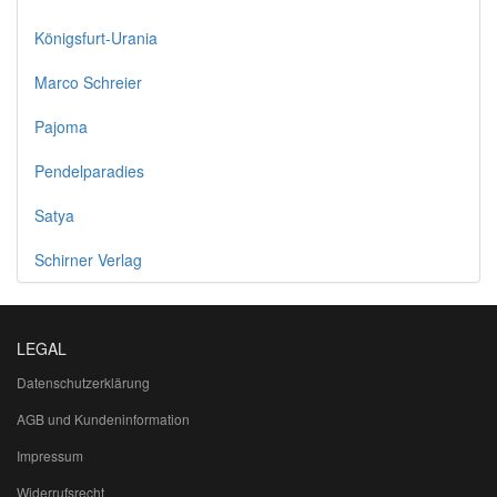
Königsfurt-Urania
Marco Schreier
Pajoma
Pendelparadies
Satya
Schirner Verlag
LEGAL
Datenschutzerklärung
AGB und Kundeninformation
Impressum
Widerrufsrecht