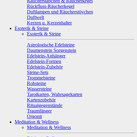
Räucherstäbchen & Räucherkegel
Rückfluss-Räucherkegel
Duftlampen und Räucherstövchen
Duftwelt
Kerzen u. Kerzenhalter
Esoterik & Steine
Esoterik & Steine
Astrologische Edelsteine
Daumenstein Sorgenstein
Edelstein-Anhänger
Edelstein-Formen
Edelstein-Zubehör
Steine-Sets
Trommelsteine
Rohsteine
Wassersteine
Tarotkarten, Wahrsagekarten
Kartenzubehör
Ritualgegenstände
Traumfänger
Orgonit
Meditation & Wellness
Meditation & Wellness