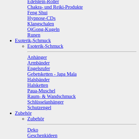
Edelstein-Roller
Chakra- und Reiki-Produkte
Feng Shui
Hypnose-CDs
Klangschalen
QiGong-Kugeln
Runen
Esoterik-Schmuck
Esoterik-Schmuck
Anhänger
Armbänder
Engelsrufer
Gebetsketten - Japa Mala
Halsbänder
Halsketten
Paua-Muschel
Raum- & Wandschmuck
Schlüsselanhänger
Schutzengel
Zubehör
Zubehör
Deko
Geschenkideen