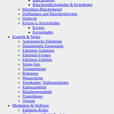
Räucherkegel
Räucherstäbchenhalter & Kegelhalter
Rückfluss-Räucherkegel
Duftlampen und Räucherstövchen
Duftwelt
Kerzen u. Kerzenhalter
Kerzen
Kerzenhalter
Esoterik & Steine
Astrologische Edelsteine
Daumenstein Sorgenstein
Edelstein-Anhänger
Edelstein-Formen
Edelstein-Zubehör
Steine-Sets
Trommelsteine
Rohsteine
Wassersteine
Tarotkarten, Wahrsagekarten
Kartenzubehör
Ritualgegenstände
Traumfänger
Orgonit
Meditation & Wellness
Edelstein-Roller