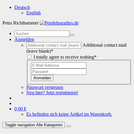
Deutsch
English
Petra Richthammer
Anmelden
Additional contact mail
(leave blank)*
I totally agree to receive nothing*
Anmelden
Passwort vergessen
Neu hier? Jetzt registrieren!
0,00 €
Es befinden sich keine Artikel im Warenkorb.
Toggle navigation
Alle Kategorien