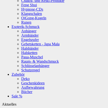
Chakra- und Reiki-Produkte
Feng Shui
Hypnose-CDs
Klangschalen
QiGong-Kugeln
Runen
Esoterik-Schmuck
Anhänger
Armbänder
Engelsrufer
Gebetsketten - Japa Mala
Halsbänder
Halsketten
Paua-Muschel
Raum- & Wandschmuck
Schlüsselanhänger
Schutzengel
Zubehör
Deko
Geschenkideen
Aufbewahrung
Bücher
Sale %
Aktuelles