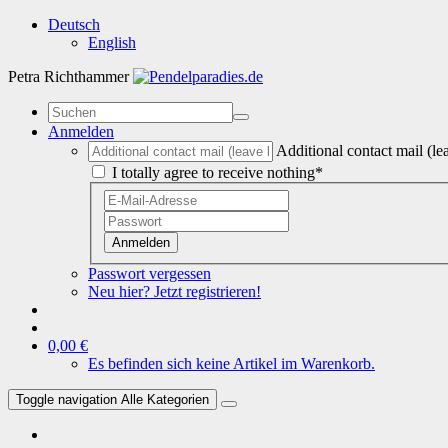
Deutsch
English
Petra Richthammer
Anmelden
Additional contact mail (le
I totally agree to receive nothing*
Anmelden
Passwort vergessen
Neu hier? Jetzt registrieren!
0,00 €
Es befinden sich keine Artikel im Warenkorb.
Toggle navigation
Alle Kategorien