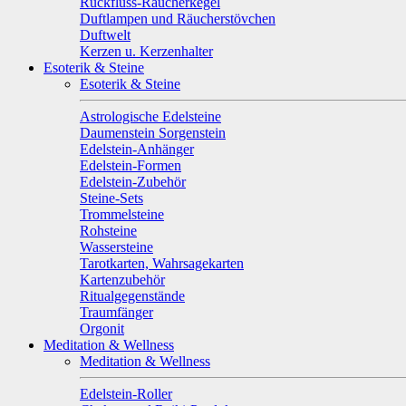
Rückfluss-Räucherkegel
Duftlampen und Räucherstövchen
Duftwelt
Kerzen u. Kerzenhalter
Esoterik & Steine
Esoterik & Steine
Astrologische Edelsteine
Daumenstein Sorgenstein
Edelstein-Anhänger
Edelstein-Formen
Edelstein-Zubehör
Steine-Sets
Trommelsteine
Rohsteine
Wassersteine
Tarotkarten, Wahrsagekarten
Kartenzubehör
Ritualgegenstände
Traumfänger
Orgonit
Meditation & Wellness
Meditation & Wellness
Edelstein-Roller