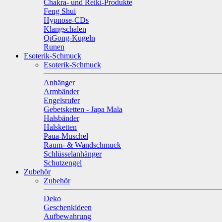
Chakra- und Reiki-Produkte
Feng Shui
Hypnose-CDs
Klangschalen
QiGong-Kugeln
Runen
Esoterik-Schmuck
Esoterik-Schmuck
Anhänger
Armbänder
Engelsrufer
Gebetsketten - Japa Mala
Halsbänder
Halsketten
Paua-Muschel
Raum- & Wandschmuck
Schlüsselanhänger
Schutzengel
Zubehör
Zubehör
Deko
Geschenkideen
Aufbewahrung