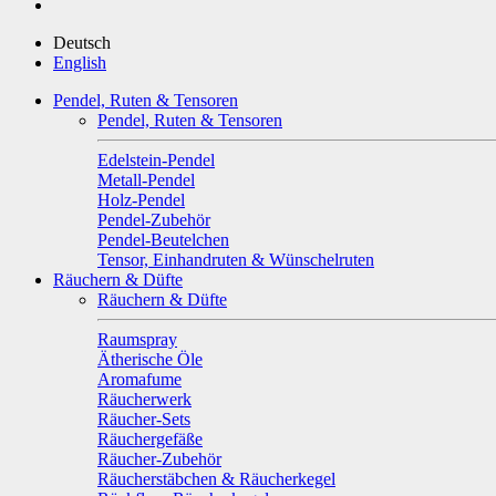
Deutsch
English
Pendel, Ruten & Tensoren
Pendel, Ruten & Tensoren
Edelstein-Pendel
Metall-Pendel
Holz-Pendel
Pendel-Zubehör
Pendel-Beutelchen
Tensor, Einhandruten & Wünschelruten
Räuchern & Düfte
Räuchern & Düfte
Raumspray
Ätherische Öle
Aromafume
Räucherwerk
Räucher-Sets
Räuchergefäße
Räucher-Zubehör
Räucherstäbchen & Räucherkegel