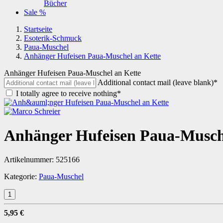
Bücher
Sale %
Startseite
Esoterik-Schmuck
Paua-Muschel
Anhänger Hufeisen Paua-Muschel an Kette
Anhänger Hufeisen Paua-Muschel an Kette
Additional contact mail (leave blank)*
I totally agree to receive nothing*
Anhänger Hufeisen Paua-Musch
Artikelnummer:
525166
Kategorie:
Paua-Muschel
5,95 €