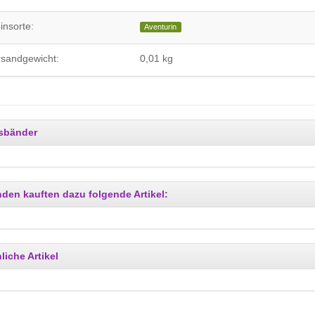
insorte:
Aventurin
rsandgewicht:
0,01 kg
sbänder
den kauften dazu folgende Artikel:
liche Artikel