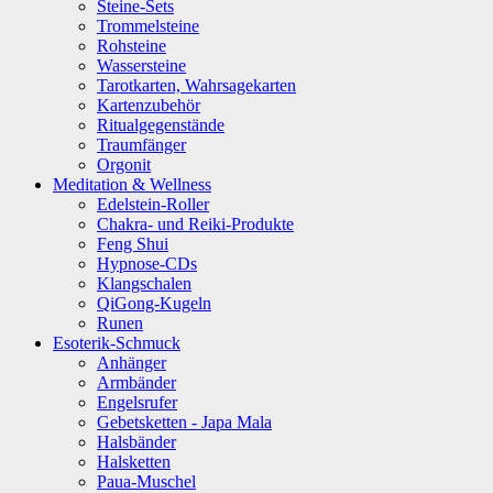
Steine-Sets
Trommelsteine
Rohsteine
Wassersteine
Tarotkarten, Wahrsagekarten
Kartenzubehör
Ritualgegenstände
Traumfänger
Orgonit
Meditation & Wellness
Edelstein-Roller
Chakra- und Reiki-Produkte
Feng Shui
Hypnose-CDs
Klangschalen
QiGong-Kugeln
Runen
Esoterik-Schmuck
Anhänger
Armbänder
Engelsrufer
Gebetsketten - Japa Mala
Halsbänder
Halsketten
Paua-Muschel