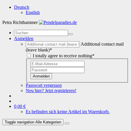
Deutsch
English
Petra Richthammer
Anmelden
Additional contact mail
(leave blank)*
I totally agree to receive nothing*
Anmelden
Passwort vergessen
Neu hier? Jetzt registrieren!
0,00 €
Es befinden sich keine Artikel im Warenkorb.
Toggle navigation
Alle Kategorien