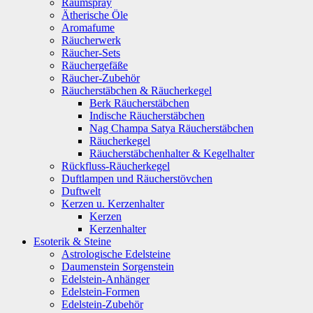
Raumspray
Ätherische Öle
Aromafume
Räucherwerk
Räucher-Sets
Räuchergefäße
Räucher-Zubehör
Räucherstäbchen & Räucherkegel
Berk Räucherstäbchen
Indische Räucherstäbchen
Nag Champa Satya Räucherstäbchen
Räucherkegel
Räucherstäbchenhalter & Kegelhalter
Rückfluss-Räucherkegel
Duftlampen und Räucherstövchen
Duftwelt
Kerzen u. Kerzenhalter
Kerzen
Kerzenhalter
Esoterik & Steine
Astrologische Edelsteine
Daumenstein Sorgenstein
Edelstein-Anhänger
Edelstein-Formen
Edelstein-Zubehör