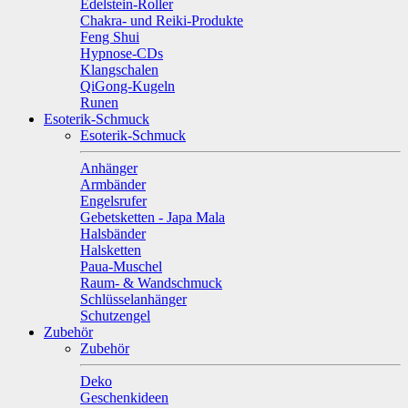
Edelstein-Roller
Chakra- und Reiki-Produkte
Feng Shui
Hypnose-CDs
Klangschalen
QiGong-Kugeln
Runen
Esoterik-Schmuck
Esoterik-Schmuck
Anhänger
Armbänder
Engelsrufer
Gebetsketten - Japa Mala
Halsbänder
Halsketten
Paua-Muschel
Raum- & Wandschmuck
Schlüsselanhänger
Schutzengel
Zubehör
Zubehör
Deko
Geschenkideen