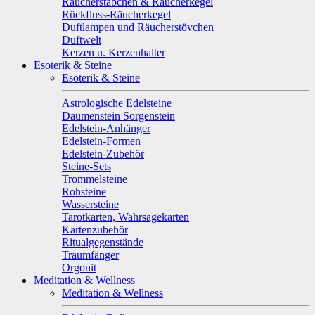
Räucherstäbchen & Räucherkegel
Rückfluss-Räucherkegel
Duftlampen und Räucherstövchen
Duftwelt
Kerzen u. Kerzenhalter
Esoterik & Steine
Esoterik & Steine
Astrologische Edelsteine
Daumenstein Sorgenstein
Edelstein-Anhänger
Edelstein-Formen
Edelstein-Zubehör
Steine-Sets
Trommelsteine
Rohsteine
Wassersteine
Tarotkarten, Wahrsagekarten
Kartenzubehör
Ritualgegenstände
Traumfänger
Orgonit
Meditation & Wellness
Meditation & Wellness