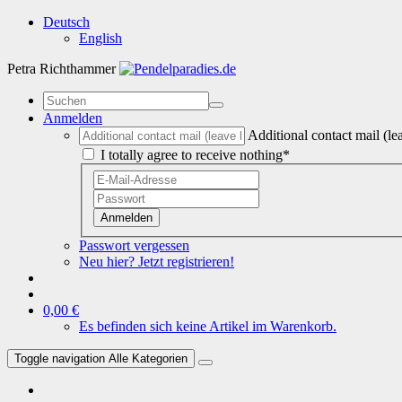
Deutsch
English
Petra Richthammer
Anmelden
Additional contact mail (le
I totally agree to receive nothing*
Anmelden
Passwort vergessen
Neu hier? Jetzt registrieren!
0,00 €
Es befinden sich keine Artikel im Warenkorb.
Toggle navigation
Alle Kategorien