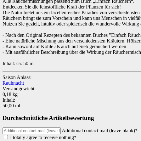
Alle Räuchermischungen passend zum Buch „Einfach Räuchern“.
Entdecken Sie die feinstoffliche Kraft der Pflanzen für sich!
Die Natur bietet uns ein facettenreiches Paradies von verschiedensten
Räuchern bringt sie zum Vorschein und kann uns Menschen in vielfälti
Nutzen Sie gezielt, intuitiv oder spielerisch die wundervolle Wirkung
- Nach den Original Rezepten des bekannten Buches "Einfach Räuc
- Eine natürliche Mischung aus den verschiedensten Kräutern, Hölze
- Kann sowohl auf Kohle als auch auf Sieb geräuchert werden
- Mit ausführlicher Beschreibung über die Wirkung der Räuchermisc
Inhalt: ca. 50 ml
Saison Anlass:
Rauhnacht
Versandgewicht:
0,18 kg
Inhalt:
50,00 ml
Durchschnittliche Artikelbewertung
Additional contact mail (leave blank)*
I totally agree to receive nothing*