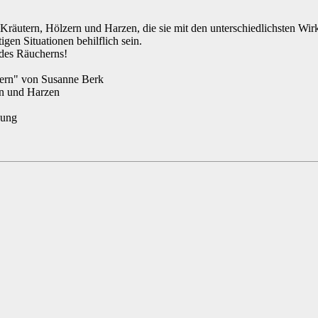
 Kräutern, Hölzern und Harzen, die sie mit den unterschiedlichsten Wirk
gen Situationen behilflich sein.
 des Räucherns!
hern" von Susanne Berk
rn und Harzen
hung