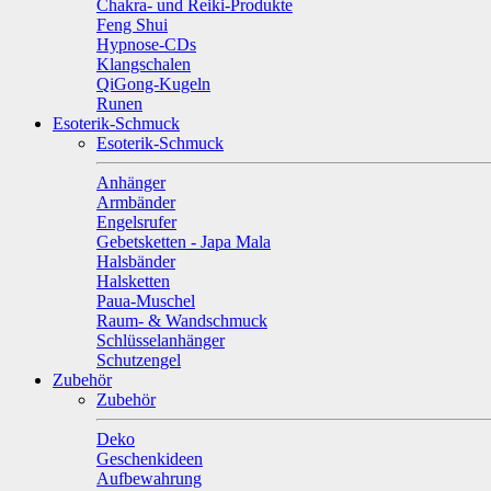
Chakra- und Reiki-Produkte
Feng Shui
Hypnose-CDs
Klangschalen
QiGong-Kugeln
Runen
Esoterik-Schmuck
Esoterik-Schmuck
Anhänger
Armbänder
Engelsrufer
Gebetsketten - Japa Mala
Halsbänder
Halsketten
Paua-Muschel
Raum- & Wandschmuck
Schlüsselanhänger
Schutzengel
Zubehör
Zubehör
Deko
Geschenkideen
Aufbewahrung