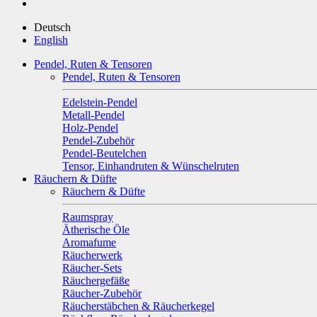
Deutsch
English
Pendel, Ruten & Tensoren
Pendel, Ruten & Tensoren
Edelstein-Pendel
Metall-Pendel
Holz-Pendel
Pendel-Zubehör
Pendel-Beutelchen
Tensor, Einhandruten & Wünschelruten
Räuchern & Düfte
Räuchern & Düfte
Raumspray
Ätherische Öle
Aromafume
Räucherwerk
Räucher-Sets
Räuchergefäße
Räucher-Zubehör
Räucherstäbchen & Räucherkegel