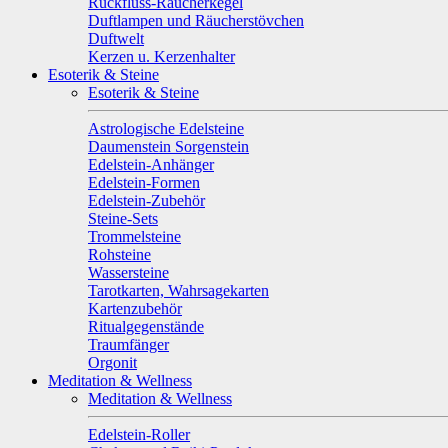
Rückfluss-Räucherkegel
Duftlampen und Räucherstövchen
Duftwelt
Kerzen u. Kerzenhalter
Esoterik & Steine
Esoterik & Steine
Astrologische Edelsteine
Daumenstein Sorgenstein
Edelstein-Anhänger
Edelstein-Formen
Edelstein-Zubehör
Steine-Sets
Trommelsteine
Rohsteine
Wassersteine
Tarotkarten, Wahrsagekarten
Kartenzubehör
Ritualgegenstände
Traumfänger
Orgonit
Meditation & Wellness
Meditation & Wellness
Edelstein-Roller