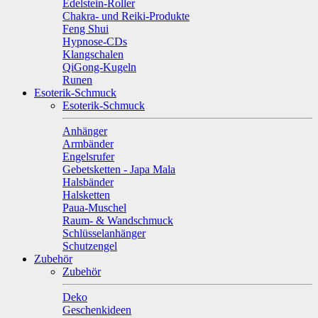
Edelstein-Roller
Chakra- und Reiki-Produkte
Feng Shui
Hypnose-CDs
Klangschalen
QiGong-Kugeln
Runen
Esoterik-Schmuck
Esoterik-Schmuck
Anhänger
Armbänder
Engelsrufer
Gebetsketten - Japa Mala
Halsbänder
Halsketten
Paua-Muschel
Raum- & Wandschmuck
Schlüsselanhänger
Schutzengel
Zubehör
Zubehör
Deko
Geschenkideen