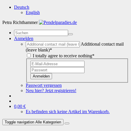
Deutsch
English
Petra Richthammer
Anmelden
Additional contact mail
(leave blank)*
I totally agree to receive nothing*
Anmelden
Passwort vergessen
Neu hier? Jetzt registrieren!
0,00 €
Es befinden sich keine Artikel im Warenkorb.
Toggle navigation
Alle Kategorien