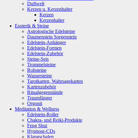
Duftwelt
Kerzen u. Kerzenhalter
Kerzen
Kerzenhalter
Esoterik & Steine
Astrologische Edelsteine
Daumenstein Sorgenstein
Edelstein-Anhänger
Edelstein-Formen
Edelstein-Zubehör
Steine-Sets
Trommelsteine
Rohsteine
Wassersteine
Tarotkarten, Wahrsagekarten
Kartenzubehör
Ritualgegenstände
Traumfänger
Orgonit
Meditation & Wellness
Edelstein-Roller
Chakra- und Reiki-Produkte
Feng Shui
Hypnose-CDs
Klangschalen