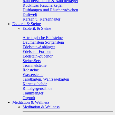
Räucherstäbchen & Räucherkegel
Rückfluss-Räucherkegel
Duftlampen und Räucherstövchen
Duftwelt
Kerzen u. Kerzenhalter
Esoterik & Steine
Esoterik & Steine
Astrologische Edelsteine
Daumenstein Sorgenstein
Edelstein-Anhänger
Edelstein-Formen
Edelstein-Zubehör
Steine-Sets
Trommelsteine
Rohsteine
Wassersteine
Tarotkarten, Wahrsagekarten
Kartenzubehör
Ritualgegenstände
Traumfänger
Orgonit
Meditation & Wellness
Meditation & Wellness