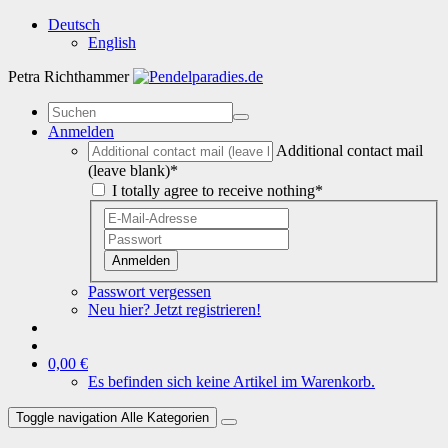
Deutsch
English
Petra Richthammer
Anmelden
Additional contact mail
(leave blank)*
I totally agree to receive nothing*
Anmelden
Passwort vergessen
Neu hier? Jetzt registrieren!
0,00 €
Es befinden sich keine Artikel im Warenkorb.
Toggle navigation
Alle Kategorien