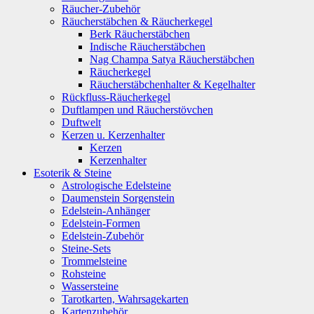
Räucher-Zubehör
Räucherstäbchen & Räucherkegel
Berk Räucherstäbchen
Indische Räucherstäbchen
Nag Champa Satya Räucherstäbchen
Räucherkegel
Räucherstäbchenhalter & Kegelhalter
Rückfluss-Räucherkegel
Duftlampen und Räucherstövchen
Duftwelt
Kerzen u. Kerzenhalter
Kerzen
Kerzenhalter
Esoterik & Steine
Astrologische Edelsteine
Daumenstein Sorgenstein
Edelstein-Anhänger
Edelstein-Formen
Edelstein-Zubehör
Steine-Sets
Trommelsteine
Rohsteine
Wassersteine
Tarotkarten, Wahrsagekarten
Kartenzubehör