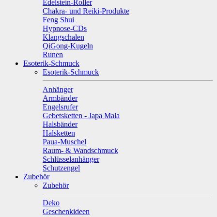
Edelstein-Roller
Chakra- und Reiki-Produkte
Feng Shui
Hypnose-CDs
Klangschalen
QiGong-Kugeln
Runen
Esoterik-Schmuck
Esoterik-Schmuck
Anhänger
Armbänder
Engelsrufer
Gebetsketten - Japa Mala
Halsbänder
Halsketten
Paua-Muschel
Raum- & Wandschmuck
Schlüsselanhänger
Schutzengel
Zubehör
Zubehör
Deko
Geschenkideen