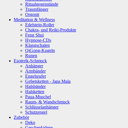
Ritualgegenstände
Traumfänger
Orgonit
Meditation & Wellness
Edelstein-Roller
Chakra- und Reiki-Produkte
Feng Shui
Hypnose-CDs
Klangschalen
QiGong-Kugeln
Runen
Esoterik-Schmuck
Anhänger
Armbänder
Engelsrufer
Gebetsketten - Japa Mala
Halsbänder
Halsketten
Paua-Muschel
Raum- & Wandschmuck
Schlüsselanhänger
Schutzengel
Zubehör
Deko
Geschenkideen