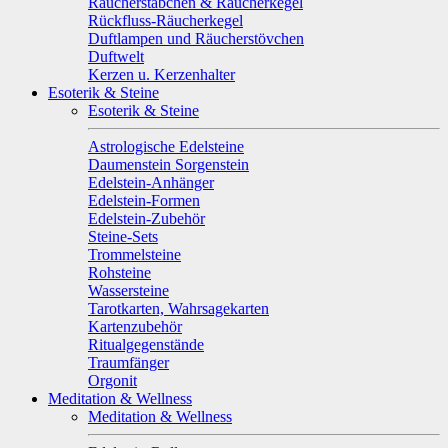
Räucherstäbchen & Räucherkegel
Rückfluss-Räucherkegel
Duftlampen und Räucherstövchen
Duftwelt
Kerzen u. Kerzenhalter
Esoterik & Steine
Esoterik & Steine
Astrologische Edelsteine
Daumenstein Sorgenstein
Edelstein-Anhänger
Edelstein-Formen
Edelstein-Zubehör
Steine-Sets
Trommelsteine
Rohsteine
Wassersteine
Tarotkarten, Wahrsagekarten
Kartenzubehör
Ritualgegenstände
Traumfänger
Orgonit
Meditation & Wellness
Meditation & Wellness