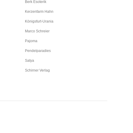
Berk Esoterik
Kerzenfarm Hahn
Königsfurt-Urania
Marco Schreier
Pajoma
Pendelparadies
Satya
Schirner Verlag