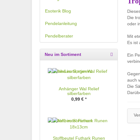
Tro
Esoterik Blog
Dieses
Die tr
Pendelanleitung
oder i
Pendelberater
Mit et
Es ist
Neu im Sortiment
Ein Pe
verbi
Gegen 
auch 
Die Sä
Anhänger Wal Relief
Darübe
silberfarben
0,99 €
*
Ve
Stoffbeutel Futhark Runen