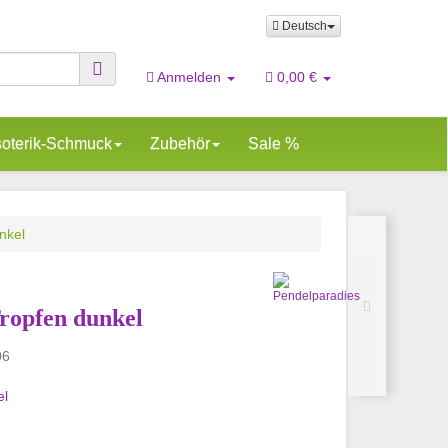
Deutsch
Anmelden
0,00 €
oterik-Schmuck
Zubehör
Sale %
nkel
ropfen dunkel
06
el