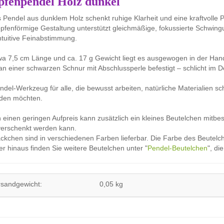
pfenpendel Holz dunkel
 Pendel aus dunklem Holz schenkt ruhige Klarheit und eine kraftvolle 
opfenförmige Gestaltung unterstützt gleichmäßige, fokussierte Schwing
ntuitive Feinabstimmung.
wa 7,5 cm Länge und ca. 17 g Gewicht liegt es ausgewogen in der Han
 an einer schwarzen Schnur mit Abschlussperle befestigt – schlicht im D
ndel-Werkzeug für alle, die bewusst arbeiten, natürliche Materialien schät
nden möchten.
einen geringen Aufpreis kann zusätzlich ein kleines Beutelchen mitbe
verschenkt werden kann.
ckchen sind in verschiedenen Farben lieferbar. Die Farbe des Beutelc
r hinaus finden Sie weitere Beutelchen unter "
Pendel-Beutelchen
", di
rsandgewicht:
0,05 kg