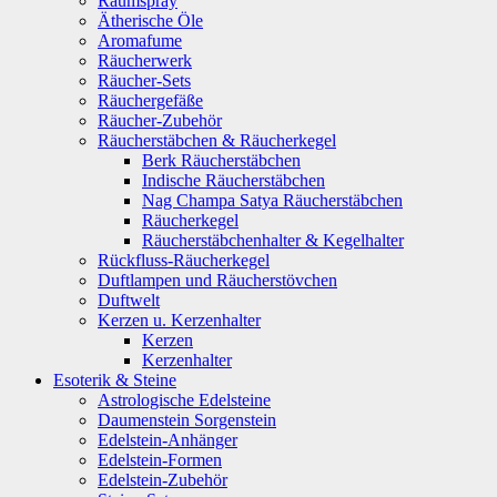
Raumspray
Ätherische Öle
Aromafume
Räucherwerk
Räucher-Sets
Räuchergefäße
Räucher-Zubehör
Räucherstäbchen & Räucherkegel
Berk Räucherstäbchen
Indische Räucherstäbchen
Nag Champa Satya Räucherstäbchen
Räucherkegel
Räucherstäbchenhalter & Kegelhalter
Rückfluss-Räucherkegel
Duftlampen und Räucherstövchen
Duftwelt
Kerzen u. Kerzenhalter
Kerzen
Kerzenhalter
Esoterik & Steine
Astrologische Edelsteine
Daumenstein Sorgenstein
Edelstein-Anhänger
Edelstein-Formen
Edelstein-Zubehör