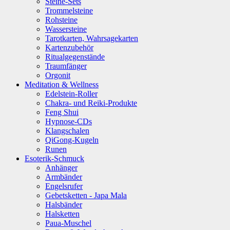
Steine-Sets
Trommelsteine
Rohsteine
Wassersteine
Tarotkarten, Wahrsagekarten
Kartenzubehör
Ritualgegenstände
Traumfänger
Orgonit
Meditation & Wellness
Edelstein-Roller
Chakra- und Reiki-Produkte
Feng Shui
Hypnose-CDs
Klangschalen
QiGong-Kugeln
Runen
Esoterik-Schmuck
Anhänger
Armbänder
Engelsrufer
Gebetsketten - Japa Mala
Halsbänder
Halsketten
Paua-Muschel