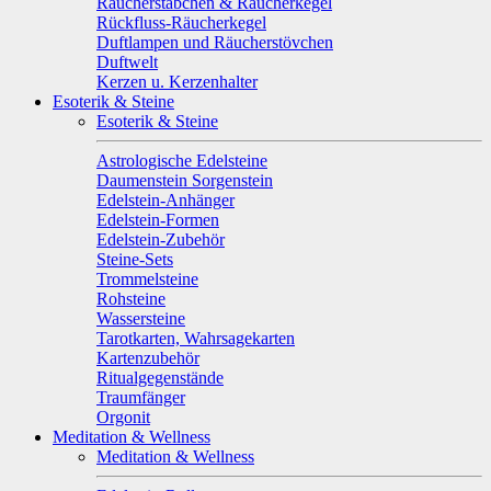
Räucherstäbchen & Räucherkegel
Rückfluss-Räucherkegel
Duftlampen und Räucherstövchen
Duftwelt
Kerzen u. Kerzenhalter
Esoterik & Steine
Esoterik & Steine
Astrologische Edelsteine
Daumenstein Sorgenstein
Edelstein-Anhänger
Edelstein-Formen
Edelstein-Zubehör
Steine-Sets
Trommelsteine
Rohsteine
Wassersteine
Tarotkarten, Wahrsagekarten
Kartenzubehör
Ritualgegenstände
Traumfänger
Orgonit
Meditation & Wellness
Meditation & Wellness