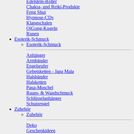
Edelstein-Roller
Chakra- und Reiki-Produkte
Feng Shui
Hypnose-CDs
Klangschalen
QiGong-Kugeln
Runen
Esoterik-Schmuck
Esoterik-Schmuck
Anhänger
Armbänder
Engelsrufer
Gebetsketten - Japa Mala
Halsbänder
Halsketten
Paua-Muschel
Raum- & Wandschmuck
Schlüsselanhänger
Schutzengel
Zubehör
Zubehör
Deko
Geschenkideen