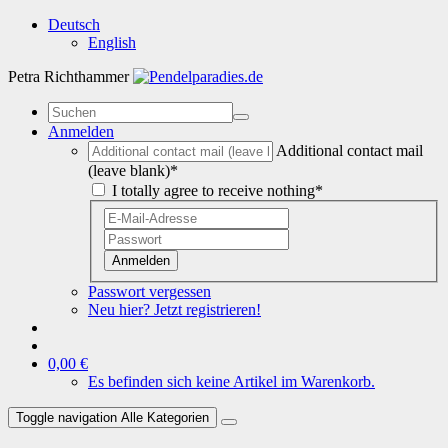
Deutsch
English
Petra Richthammer
Anmelden
Additional contact mail
(leave blank)*
I totally agree to receive nothing*
Anmelden
Passwort vergessen
Neu hier? Jetzt registrieren!
0,00 €
Es befinden sich keine Artikel im Warenkorb.
Toggle navigation
Alle Kategorien