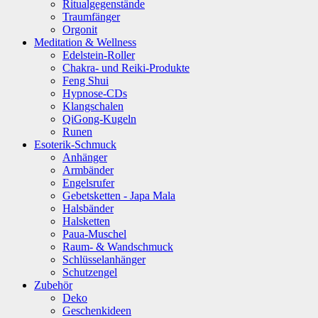
Ritualgegenstände
Traumfänger
Orgonit
Meditation & Wellness
Edelstein-Roller
Chakra- und Reiki-Produkte
Feng Shui
Hypnose-CDs
Klangschalen
QiGong-Kugeln
Runen
Esoterik-Schmuck
Anhänger
Armbänder
Engelsrufer
Gebetsketten - Japa Mala
Halsbänder
Halsketten
Paua-Muschel
Raum- & Wandschmuck
Schlüsselanhänger
Schutzengel
Zubehör
Deko
Geschenkideen