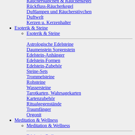
Räucherstäbchen & Räucherkegel
Rückfluss-Räucherkegel
Duftlampen und Räucherstövchen
Duftwelt
Kerzen u. Kerzenhalter
Esoterik & Steine
Esoterik & Steine
Astrologische Edelsteine
Daumenstein Sorgenstein
Edelstein-Anhänger
Edelstein-Formen
Edelstein-Zubehör
Steine-Sets
Trommelsteine
Rohsteine
Wassersteine
Tarotkarten, Wahrsagekarten
Kartenzubehör
Ritualgegenstände
Traumfänger
Orgonit
Meditation & Wellness
Meditation & Wellness