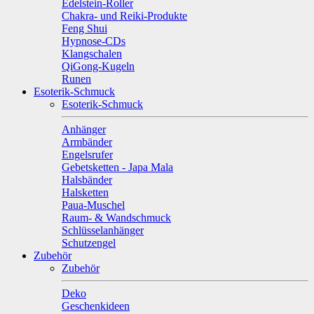
Edelstein-Roller
Chakra- und Reiki-Produkte
Feng Shui
Hypnose-CDs
Klangschalen
QiGong-Kugeln
Runen
Esoterik-Schmuck
Esoterik-Schmuck
Anhänger
Armbänder
Engelsrufer
Gebetsketten - Japa Mala
Halsbänder
Halsketten
Paua-Muschel
Raum- & Wandschmuck
Schlüsselanhänger
Schutzengel
Zubehör
Zubehör
Deko
Geschenkideen