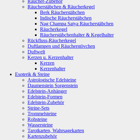
Räucher-Zubehör
Räucherstäbchen & Räucherkegel
Berk Räucherstäbchen
Indische Räucherstäbchen
Nag Champa Satya Räucherstäbchen
Räucherkegel
Räucherstäbchenhalter & Kegelhalter
Rückfluss-Räucherkegel
Duftlampen und Räucherstövchen
Duftwelt
Kerzen u. Kerzenhalter
Kerzen
Kerzenhalter
Esoterik & Steine
Astrologische Edelsteine
Daumenstein Sorgenstein
Edelstein-Anhänger
Edelstein-Formen
Edelstein-Zubehör
Steine-Sets
Trommelsteine
Rohsteine
Wassersteine
Tarotkarten, Wahrsagekarten
Kartenzubehör