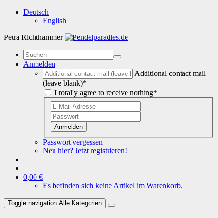
Deutsch
English
Petra Richthammer
Anmelden
Additional contact mail
(leave blank)*
I totally agree to receive nothing*
Anmelden
Passwort vergessen
Neu hier? Jetzt registrieren!
0,00 €
Es befinden sich keine Artikel im Warenkorb.
Toggle navigation
Alle Kategorien