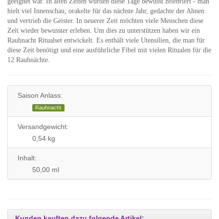
geeignet war. In alten Zeiten wurden diese Tage bewusst zelebriert - man
hielt viel Innenschau, orakelte für das nächste Jahr, gedachte der Ahnen
und vertrieb die Geister. In neuerer Zeit möchten viele Menschen diese
Zeit wieder bewusster erleben. Um dies zu unterstützen haben wir ein
Rauhnacht Ritualset entwickelt. Es enthält viele Utensilien, die man für
diese Zeit benötigt und eine ausführliche Fibel mit vielen Ritualen für die
12 Rauhnächte.
Saison Anlass:
Rauhnacht
Versandgewicht:
0,54 kg
Inhalt:
50,00 ml
Kunden kauften dazu folgende Artikel: