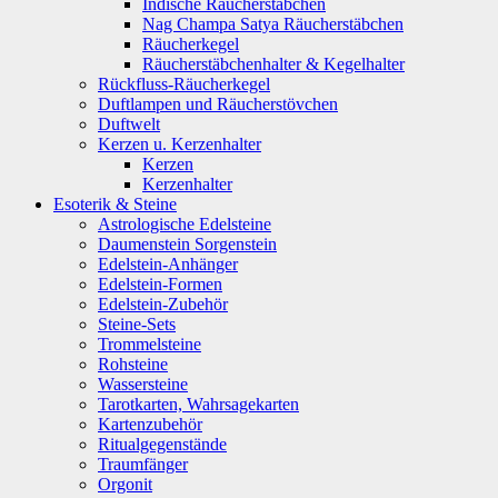
Indische Räucherstäbchen
Nag Champa Satya Räucherstäbchen
Räucherkegel
Räucherstäbchenhalter & Kegelhalter
Rückfluss-Räucherkegel
Duftlampen und Räucherstövchen
Duftwelt
Kerzen u. Kerzenhalter
Kerzen
Kerzenhalter
Esoterik & Steine
Astrologische Edelsteine
Daumenstein Sorgenstein
Edelstein-Anhänger
Edelstein-Formen
Edelstein-Zubehör
Steine-Sets
Trommelsteine
Rohsteine
Wassersteine
Tarotkarten, Wahrsagekarten
Kartenzubehör
Ritualgegenstände
Traumfänger
Orgonit