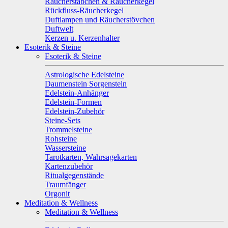
Räucherstäbchen & Räucherkegel
Rückfluss-Räucherkegel
Duftlampen und Räucherstövchen
Duftwelt
Kerzen u. Kerzenhalter
Esoterik & Steine
Esoterik & Steine
Astrologische Edelsteine
Daumenstein Sorgenstein
Edelstein-Anhänger
Edelstein-Formen
Edelstein-Zubehör
Steine-Sets
Trommelsteine
Rohsteine
Wassersteine
Tarotkarten, Wahrsagekarten
Kartenzubehör
Ritualgegenstände
Traumfänger
Orgonit
Meditation & Wellness
Meditation & Wellness