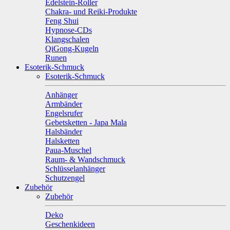
Edelstein-Roller
Chakra- und Reiki-Produkte
Feng Shui
Hypnose-CDs
Klangschalen
QiGong-Kugeln
Runen
Esoterik-Schmuck
Esoterik-Schmuck
Anhänger
Armbänder
Engelsrufer
Gebetsketten - Japa Mala
Halsbänder
Halsketten
Paua-Muschel
Raum- & Wandschmuck
Schlüsselanhänger
Schutzengel
Zubehör
Zubehör
Deko
Geschenkideen