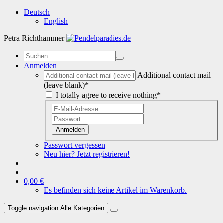
Deutsch
English
Petra Richthammer
Anmelden
Additional contact mail
(leave blank)*
I totally agree to receive nothing*
Anmelden
Passwort vergessen
Neu hier? Jetzt registrieren!
0,00 €
Es befinden sich keine Artikel im Warenkorb.
Toggle navigation
Alle Kategorien