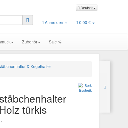
Deutsch
Anmelden
0,00 €
chmuck
Zubehör
Sale %
täbchenhalter & Kegelhalter
stäbchenhalter
olz türkis
84