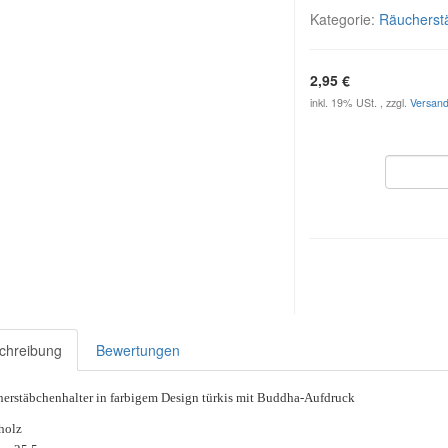
Kategorie:
Räucherstä
2,95 €
inkl. 19% USt. , zzgl.
Versan
chreibung
Bewertungen
erstäbchenhalter in farbigem Design türkis mit Buddha-Aufdruck
holz