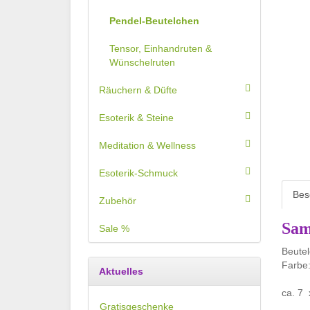
Pendel-Beutelchen
Tensor, Einhandruten &
Wünschelruten
Räuchern & Düfte
Esoterik & Steine
Meditation & Wellness
Esoterik-Schmuck
Bes
Zubehör
Sam
Sale %
Beute
Farbe:
Aktuelles
ca. 7 
Gratisgeschenke