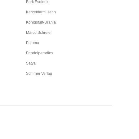
Berk Esoterik
Kerzenfarm Hahn
Königsfurt-Urania
Marco Schreier
Pajoma
Pendelparadies
Satya
Schirner Verlag