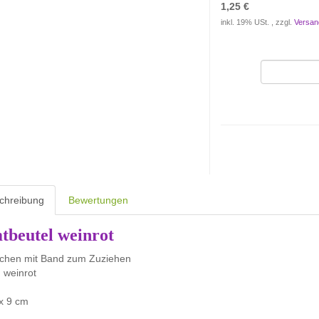
1,25 €
inkl. 19% USt. , zzgl.
Versan
chreibung
Bewertungen
tbeutel weinrot
lchen mit Band zum Zuziehen
 weinrot
x 9 cm