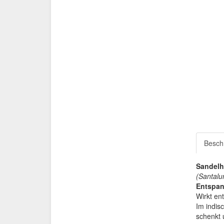
Besch
Sandelho
(Santal
Entspan
Wirkt en
Im indis
schenkt 