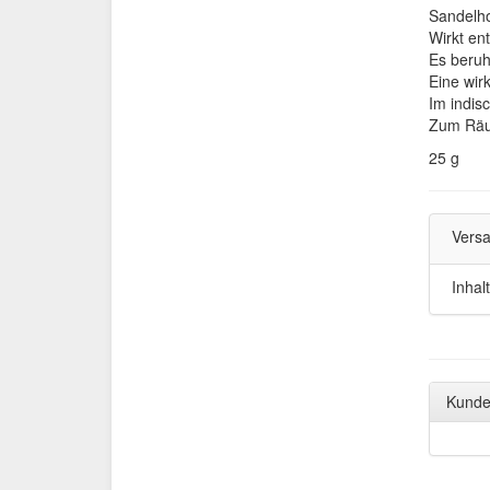
Sandelho
Wirkt en
Es beruh
Eine wir
Im indis
Zum Räu
25 g
Versa
Inhalt
Kunden