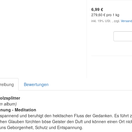
6,99 €
279,60 € pro 1 kg
inkl. 19% USt. , zzgl.
Versan
reibung
Bewertungen
lzsplitter
um album)
nung - Meditation
tspannend und beruhigt den hektischen Fluss der Gedanken. Es führt zu
chen Glauben fürchten böse Geister den Duft und können einen Ort nich
uns Geborgenheit, Schutz und Entspannung.