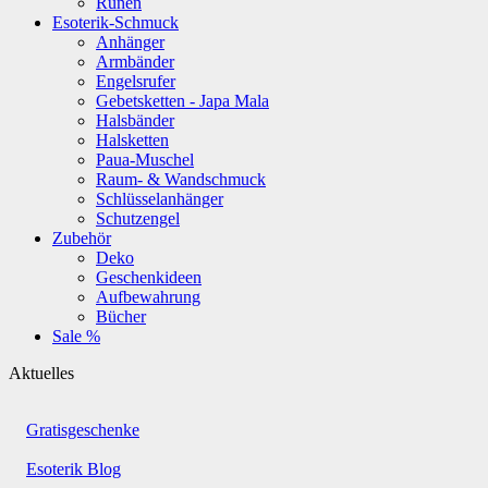
Runen
Esoterik-Schmuck
Anhänger
Armbänder
Engelsrufer
Gebetsketten - Japa Mala
Halsbänder
Halsketten
Paua-Muschel
Raum- & Wandschmuck
Schlüsselanhänger
Schutzengel
Zubehör
Deko
Geschenkideen
Aufbewahrung
Bücher
Sale %
Aktuelles
Gratisgeschenke
Esoterik Blog