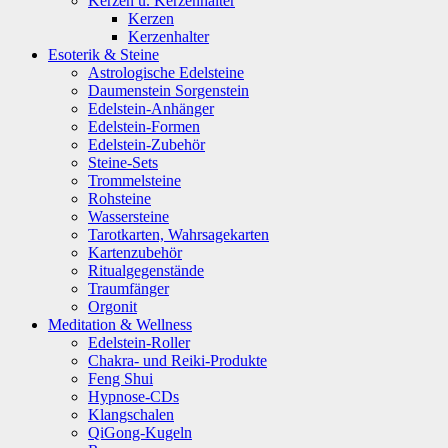
Kerzen u. Kerzenhalter
Kerzen
Kerzenhalter
Esoterik & Steine
Astrologische Edelsteine
Daumenstein Sorgenstein
Edelstein-Anhänger
Edelstein-Formen
Edelstein-Zubehör
Steine-Sets
Trommelsteine
Rohsteine
Wassersteine
Tarotkarten, Wahrsagekarten
Kartenzubehör
Ritualgegenstände
Traumfänger
Orgonit
Meditation & Wellness
Edelstein-Roller
Chakra- und Reiki-Produkte
Feng Shui
Hypnose-CDs
Klangschalen
QiGong-Kugeln