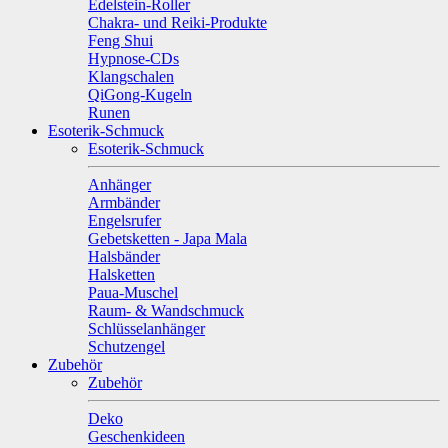
Edelstein-Roller
Chakra- und Reiki-Produkte
Feng Shui
Hypnose-CDs
Klangschalen
QiGong-Kugeln
Runen
Esoterik-Schmuck
Esoterik-Schmuck
Anhänger
Armbänder
Engelsrufer
Gebetsketten - Japa Mala
Halsbänder
Halsketten
Paua-Muschel
Raum- & Wandschmuck
Schlüsselanhänger
Schutzengel
Zubehör
Zubehör
Deko
Geschenkideen