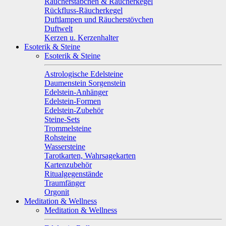
Räucherstäbchen & Räucherkegel
Rückfluss-Räucherkegel
Duftlampen und Räucherstövchen
Duftwelt
Kerzen u. Kerzenhalter
Esoterik & Steine
Esoterik & Steine
Astrologische Edelsteine
Daumenstein Sorgenstein
Edelstein-Anhänger
Edelstein-Formen
Edelstein-Zubehör
Steine-Sets
Trommelsteine
Rohsteine
Wassersteine
Tarotkarten, Wahrsagekarten
Kartenzubehör
Ritualgegenstände
Traumfänger
Orgonit
Meditation & Wellness
Meditation & Wellness