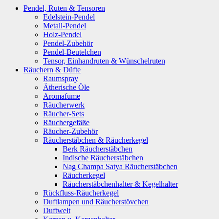
Pendel, Ruten & Tensoren
Edelstein-Pendel
Metall-Pendel
Holz-Pendel
Pendel-Zubehör
Pendel-Beutelchen
Tensor, Einhandruten & Wünschelruten
Räuchern & Düfte
Raumspray
Ätherische Öle
Aromafume
Räucherwerk
Räucher-Sets
Räuchergefäße
Räucher-Zubehör
Räucherstäbchen & Räucherkegel
Berk Räucherstäbchen
Indische Räucherstäbchen
Nag Champa Satya Räucherstäbchen
Räucherkegel
Räucherstäbchenhalter & Kegelhalter
Rückfluss-Räucherkegel
Duftlampen und Räucherstövchen
Duftwelt