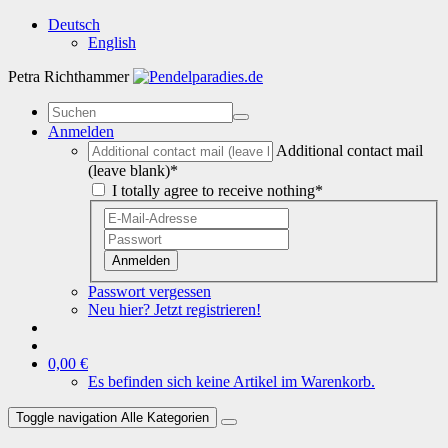
Deutsch
English
Petra Richthammer
Anmelden
Additional contact mail
(leave blank)*
I totally agree to receive nothing*
Anmelden
Passwort vergessen
Neu hier? Jetzt registrieren!
0,00 €
Es befinden sich keine Artikel im Warenkorb.
Toggle navigation
Alle Kategorien