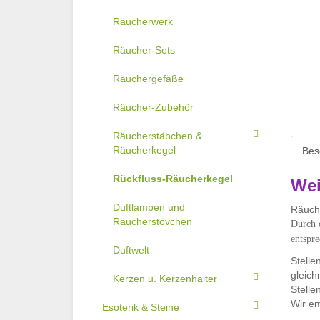
Räucherwerk
Räucher-Sets
Räuchergefäße
Räucher-Zubehör
Räucherstäbchen &
Räucherkegel
Bes
Rückfluss-Räucherkegel
Wei
Duftlampen und
Räuche
Räucherstövchen
Durch d
entspr
Duftwelt
Stelle
gleich
Kerzen u. Kerzenhalter
Stelle
Wir em
Esoterik & Steine