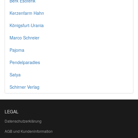
Berk Esoterik
Kerzenfarm Hahn
Königsfurt-Urania
Marco Schreier
Pajoma
Pendelparadies
Satya
Schirner Verlag
LEGAL
Datenschutzerklärung
AGB und Kundeninformation