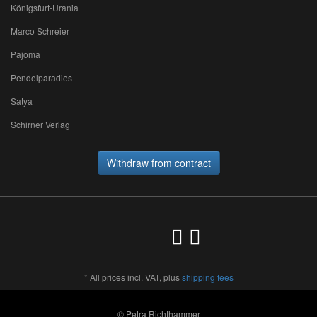
Königsfurt-Urania
Marco Schreier
Pajoma
Pendelparadies
Satya
Schirner Verlag
Withdraw from contract
*
All prices incl. VAT, plus
shipping fees
© Petra Richthammer