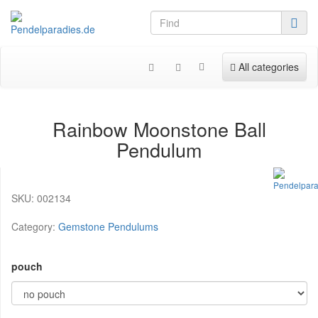
Toggle navigation
All categories
Rainbow Moonstone Ball
Pendulum
SKU:
002134
Category:
Gemstone Pendulums
pouch