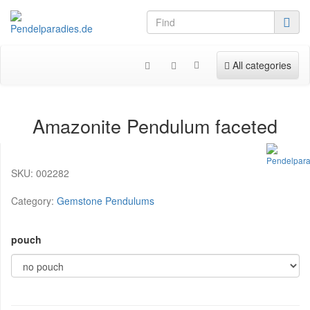
Toggle navigation
All categories
Amazonite Pendulum faceted
SKU:
002282
Category:
Gemstone Pendulums
pouch