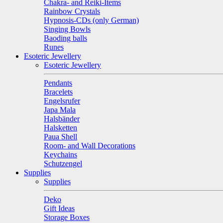
Chakra- and Reiki-Items
Rainbow Crystals
Hypnosis-CDs (only German)
Singing Bowls
Baoding balls
Runes
Esoteric Jewellery
Esoteric Jewellery
Pendants
Bracelets
Engelsrufer
Japa Mala
Halsbänder
Halsketten
Paua Shell
Room- and Wall Decorations
Keychains
Schutzengel
Supplies
Supplies
Deko
Gift Ideas
Storage Boxes