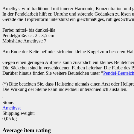
Amethyst wird traditionell mit innerer Harmonie, Konzentration und g
In der Pendelarbeit hilft er, Unruhe und störende Gedanken zu löse
Gerade die Tropfenform unterstützt ein gleichmäßiges, ruhiges Schw
Farbe: mittel- bis dunkel-lila
Pendelgröße: ca. 2 - 3,5 cm
Mohshärte Amethyst: 7
Am Ende der Kette befindet sich eine kleine Kugel zum besseren Hal
Gegen einen geringen Aufpreis kann zusätzlich ein kleines Beutelche
Die Säckchen sind in verschiedenen Farben lieferbar. Die Farbe des B
Darüber hinaus finden Sie weitere Beutelchen unter "
Pendel-Beutelc
(*) Bitte beachten Sie, dass Heilsteine niemals einen Arzt oder Heilp
Die Wirkung der Steine kann individuell unterschiedlich ausfallen.
Stone:
Amethyst
Shipping weight:
0,05 kg
Average item rating