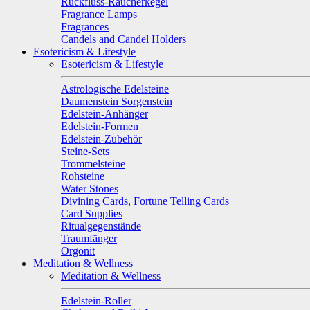
Rückfluss-Räucherkegel
Fragrance Lamps
Fragrances
Candels and Candel Holders
Esotericism & Lifestyle
Esotericism & Lifestyle
Astrologische Edelsteine
Daumenstein Sorgenstein
Edelstein-Anhänger
Edelstein-Formen
Edelstein-Zubehör
Steine-Sets
Trommelsteine
Rohsteine
Water Stones
Divining Cards, Fortune Telling Cards
Card Supplies
Ritualgegenstände
Traumfänger
Orgonit
Meditation & Wellness
Meditation & Wellness
Edelstein-Roller