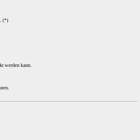
 (*)
nkt werden kann.
nnen.