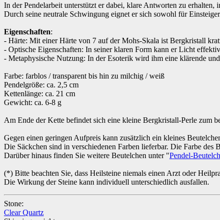
In der Pendelarbeit unterstützt er dabei, klare Antworten zu erhalten, 
Durch seine neutrale Schwingung eignet er sich sowohl für Einsteiger 
Eigenschaften
:
- Härte: Mit einer Härte von 7 auf der Mohs-Skala ist Bergkristall kr
- Optische Eigenschaften: In seiner klaren Form kann er Licht effekt
- Metaphysische Nutzung: In der Esoterik wird ihm eine klärende und
Farbe: farblos / transparent bis hin zu milchig / weiß
Pendelgröße: ca. 2,5 cm
Kettenlänge: ca. 21 cm
Gewicht: ca. 6-8 g
Am Ende der Kette befindet sich eine kleine Bergkristall-Perle zum b
Gegen einen geringen Aufpreis kann zusätzlich ein kleines Beutelche
Die Säckchen sind in verschiedenen Farben lieferbar. Die Farbe des B
Darüber hinaus finden Sie weitere Beutelchen unter "
Pendel-Beutelc
(*) Bitte beachten Sie, dass Heilsteine niemals einen Arzt oder Heilp
Die Wirkung der Steine kann individuell unterschiedlich ausfallen.
Stone:
Clear Quartz