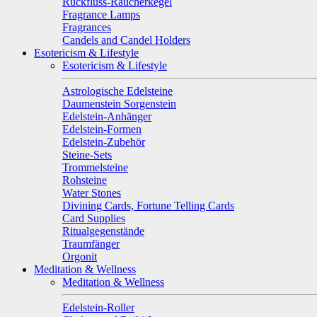
Rückfluss-Räucherkegel
Fragrance Lamps
Fragrances
Candels and Candel Holders
Esotericism & Lifestyle
Esotericism & Lifestyle
Astrologische Edelsteine
Daumenstein Sorgenstein
Edelstein-Anhänger
Edelstein-Formen
Edelstein-Zubehör
Steine-Sets
Trommelsteine
Rohsteine
Water Stones
Divining Cards, Fortune Telling Cards
Card Supplies
Ritualgegenstände
Traumfänger
Orgonit
Meditation & Wellness
Meditation & Wellness
Edelstein-Roller