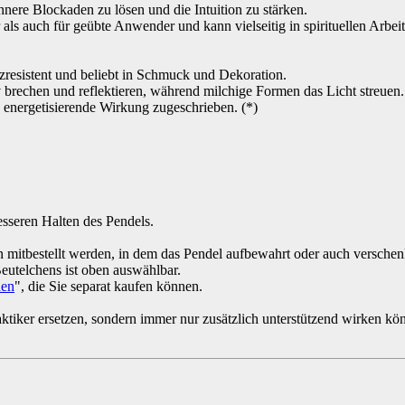
innere Blockaden zu lösen und die Intuition zu stärken.
als auch für geübte Anwender und kann vielseitig in spirituellen Arbeit
atzresistent und beliebt in Schmuck und Dekoration.
iv brechen und reflektieren, während milchige Formen das Licht streuen.
 energetisierende Wirkung zugeschrieben. (*)
esseren Halten des Pendels.
n mitbestellt werden, in dem das Pendel aufbewahrt oder auch versche
eutelchens ist oben auswählbar.
hen
", die Sie separat kaufen können.
raktiker ersetzen, sondern immer nur zusätzlich unterstützend wirken kö