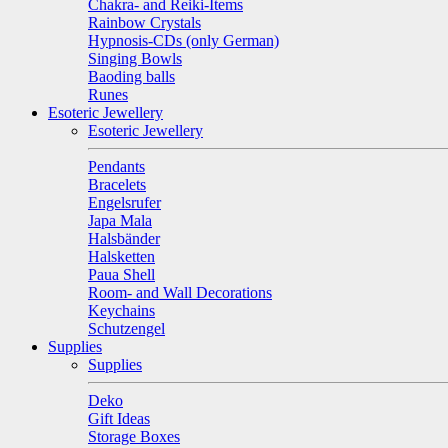
Chakra- and Reiki-Items
Rainbow Crystals
Hypnosis-CDs (only German)
Singing Bowls
Baoding balls
Runes
Esoteric Jewellery
Esoteric Jewellery
Pendants
Bracelets
Engelsrufer
Japa Mala
Halsbänder
Halsketten
Paua Shell
Room- and Wall Decorations
Keychains
Schutzengel
Supplies
Supplies
Deko
Gift Ideas
Storage Boxes