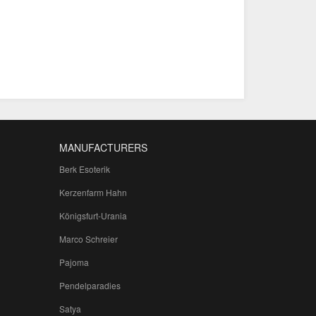
MANUFACTURERS
Berk Esoterik
Kerzenfarm Hahn
Königsfurt-Urania
Marco Schreier
Pajoma
Pendelparadies
Satya