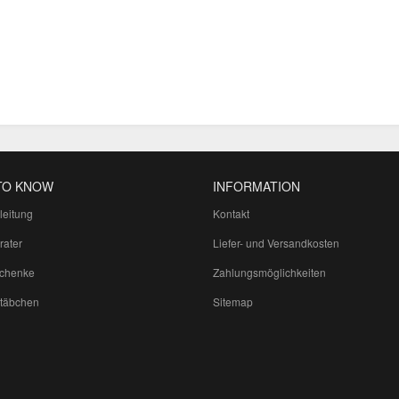
TO KNOW
INFORMATION
leitung
Kontakt
rater
Liefer- und Versandkosten
schenke
Zahlungsmöglichkeiten
täbchen
Sitemap