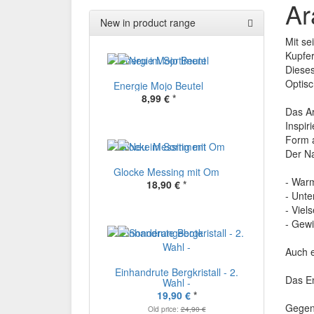
Ar
New in product range
Mit se
Kupfer
Dieses
Optisc
Energie Mojo Beutel
8,99 €
*
Das Ar
Inspir
Form a
Der N
Glocke Messing mit Om
- Warm
18,90 €
*
- Unte
- Viel
- Gewi
Auch e
Einhandrute Bergkristall - 2.
Das En
Wahl -
19,90 €
*
Gegen 
Old price:
24,90 €