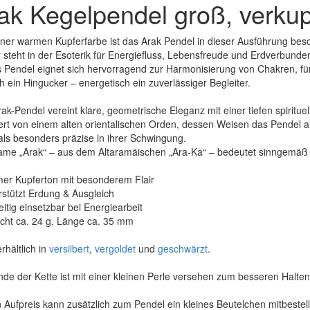
ak Kegelpendel groß, verkup
iner warmen Kupferfarbe ist das Arak Pendel in dieser Ausführung beso
 steht in der Esoterik für Energiefluss, Lebensfreude und Erdverbunden
 Pendel eignet sich hervorragend zur Harmonisierung von Chakren, für
h ein Hingucker – energetisch ein zuverlässiger Begleiter.
ak-Pendel vereint klare, geometrische Eleganz mit einer tiefen spiritue
iert von einem alten orientalischen Orden, dessen Weisen das Pendel al
ls besonders präzise in ihrer Schwingung.
ame „Arak“ – aus dem Altaramäischen „Ara-Ka“ – bedeutet sinngemäß 
er Kupferton mit besonderem Flair
rstützt Erdung & Ausgleich
seitig einsetzbar bei Energiearbeit
cht ca. 24 g, Länge ca. 35 mm
rhältlich in
versilbert
,
vergoldet
und
geschwärzt
.
de der Kette ist mit einer kleinen Perle versehen zum besseren Halte
Aufpreis kann zusätzlich zum Pendel ein kleines Beutelchen mitbeste