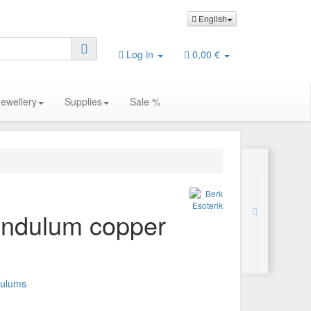
English
Log in
0,00 €
Jewellery
Supplies
Sale %
ndulum copper
dulums