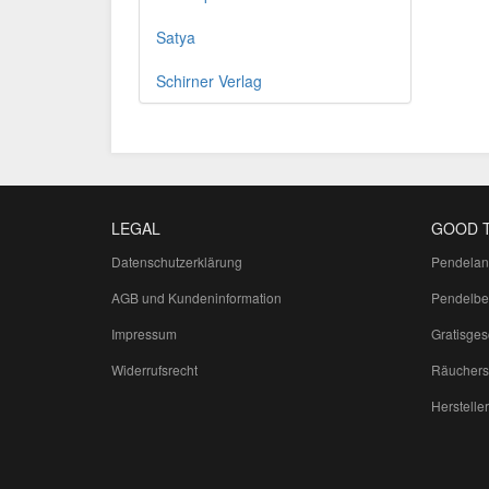
Satya
Schirner Verlag
LEGAL
GOOD 
Datenschutzerklärung
Pendelan
AGB und Kundeninformation
Pendelbe
Impressum
Gratisge
Widerrufsrecht
Räuchers
Hersteller