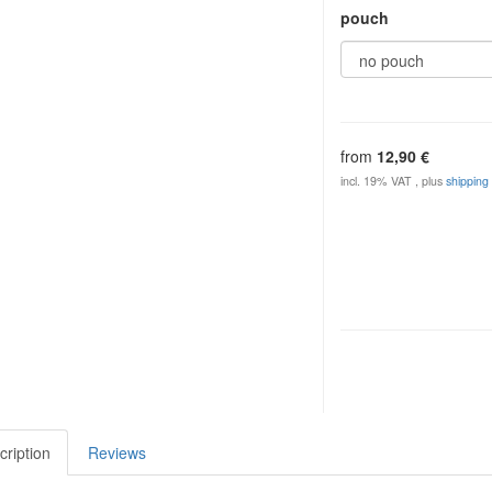
pouch
from
12,90 €
incl. 19% VAT , plus
shipping
cription
Reviews