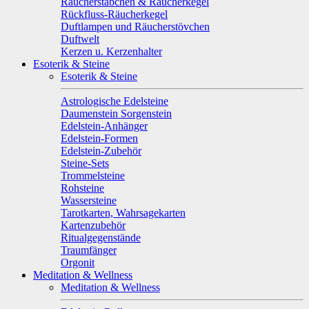
Räucherstäbchen & Räucherkegel
Rückfluss-Räucherkegel
Duftlampen und Räucherstövchen
Duftwelt
Kerzen u. Kerzenhalter
Esoterik & Steine
Esoterik & Steine
Astrologische Edelsteine
Daumenstein Sorgenstein
Edelstein-Anhänger
Edelstein-Formen
Edelstein-Zubehör
Steine-Sets
Trommelsteine
Rohsteine
Wassersteine
Tarotkarten, Wahrsagekarten
Kartenzubehör
Ritualgegenstände
Traumfänger
Orgonit
Meditation & Wellness
Meditation & Wellness