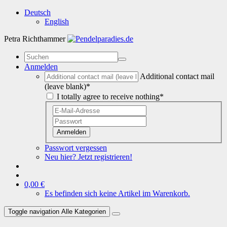
Deutsch
English
Petra Richthammer
Anmelden
Additional contact mail
(leave blank)*
I totally agree to receive nothing*
Anmelden
Passwort vergessen
Neu hier? Jetzt registrieren!
0,00 €
Es befinden sich keine Artikel im Warenkorb.
Toggle navigation
Alle Kategorien