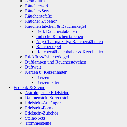
Aromafume
Räucherwerk
Räucher-Sets
Räuchergefäße
Räucher-Zubehör
Räucherstäbchen & Räucherkegel
Berk Räucherstäbchen
Indische Räucherstäbchen
Nag Champa Satya Räucherstäbchen
Räucherkegel
Räucherstäbchenhalter & Kegelhalter
Rückfluss-Räucherkegel
Duftlampen und Räucherstövchen
Duftwelt
Kerzen u. Kerzenhalter
Kerzen
Kerzenhalter
Esoterik & Steine
Astrologische Edelsteine
Daumenstein Sorgenstein
Edelstein-Anhänger
Edelstein-Formen
Edelstein-Zubehör
Steine-Sets
Trommelsteine