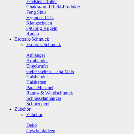
Edelstein-Roller
Chakra- und Reiki-Produkte
Feng Shui
Hypnose-CDs
Klangschalen
QiGong-Kugeln
Runen
Esoterik-Schmuck
Esoterik-Schmuck
Anhänger
Armbänder
Engelsrufer
Gebetsketten - Japa Mala
Halsbänder
Halsketten
Paua-Muschel
Raum- & Wandschmuck
Schlüsselanhänger
Schutzengel
Zubehör
Zubehör
Deko
Geschenkideen