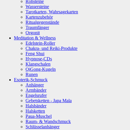
Rohsteine
Wassersteine
Tarotkarten, Wahrsagekarten
Kartenzubehör
Ritualgegenstände
Traumfänger
Orgonit
Meditation & Wellness
Edelstein-Roller
Chakra- und Reiki-Produkte
Feng Shui
Hypnose-CDs
Klangschalen
QiGong-Kugeln
Runen
Esoterik-Schmuck
Anhänger
Armbänder
Engelsrufer
Gebetsketten - Japa Mala
Halsbänder
Halsketten
Paua-Muschel
Raum- & Wandschmuck
Schlüsselanhänger