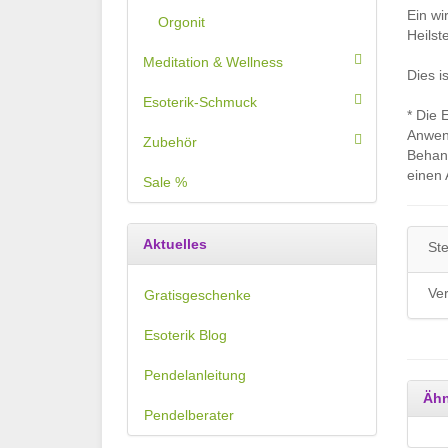
Ein wi
Orgonit
Heilst
Meditation & Wellness
Dies i
Esoterik-Schmuck
* Die 
Anwend
Zubehör
Behand
einen 
Sale %
Aktuelles
Ste
Ve
Gratisgeschenke
Esoterik Blog
Pendelanleitung
Ähn
Pendelberater