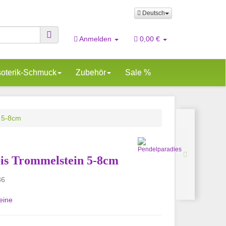
Deutsch
Anmelden
0,00 €
oterik-Schmuck
Zubehör
Sale %
n 5-8cm
is Trommelstein 5-8cm
36
eine