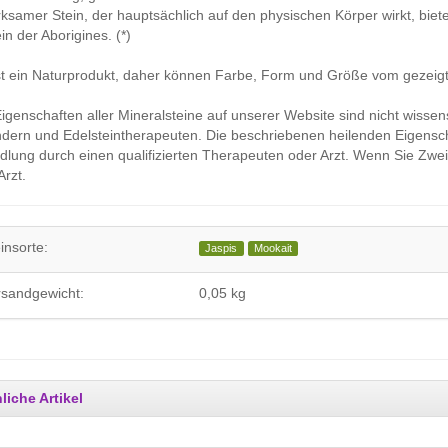
rksamer Stein, der hauptsächlich auf den physischen Körper wirkt, biet
ein der Aborigines. (*)
st ein Naturprodukt, daher können Farbe, Form und Größe vom gezeigt
Eigenschaften aller Mineralsteine auf unserer Website sind nicht wissen
ern und Edelsteintherapeuten. Die beschriebenen heilenden Eigensch
lung durch einen qualifizierten Therapeuten oder Arzt. Wenn Sie Zweif
Arzt.
insorte:
Jaspis
Mookait
rsandgewicht:
0,05 kg
liche Artikel