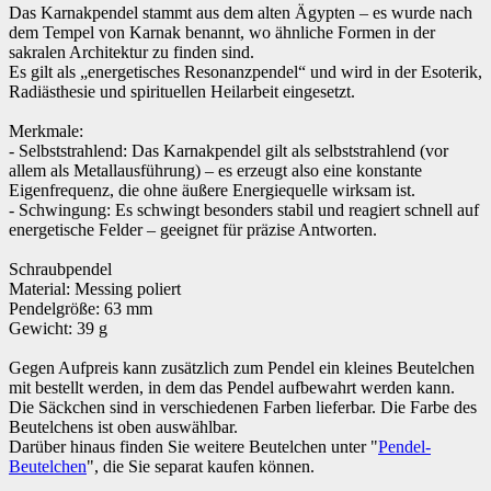
Das Karnakpendel stammt aus dem alten Ägypten – es wurde nach
dem Tempel von Karnak benannt, wo ähnliche Formen in der
sakralen Architektur zu finden sind.
Es gilt als „energetisches Resonanzpendel“ und wird in der Esoterik,
Radiästhesie und spirituellen Heilarbeit eingesetzt.
Merkmale:
- Selbststrahlend: Das Karnakpendel gilt als selbststrahlend (vor
allem als Metallausführung) – es erzeugt also eine konstante
Eigenfrequenz, die ohne äußere Energiequelle wirksam ist.
- Schwingung: Es schwingt besonders stabil und reagiert schnell auf
energetische Felder – geeignet für präzise Antworten.
Schraubpendel
Material: Messing poliert
Pendelgröße: 63 mm
Gewicht: 39 g
Gegen Aufpreis kann zusätzlich zum Pendel ein kleines Beutelchen
mit bestellt werden, in dem das Pendel aufbewahrt werden kann.
Die Säckchen sind in verschiedenen Farben lieferbar. Die Farbe des
Beutelchens ist oben auswählbar.
Darüber hinaus finden Sie weitere Beutelchen unter "
Pendel-
Beutelchen
", die Sie separat kaufen können.