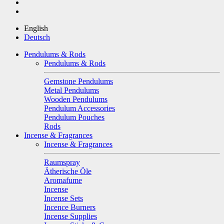
English
Deutsch
Pendulums & Rods
Pendulums & Rods
Gemstone Pendulums
Metal Pendulums
Wooden Pendulums
Pendulum Accessories
Pendulum Pouches
Rods
Incense & Fragrances
Incense & Fragrances
Raumspray
Ätherische Öle
Aromafume
Incense
Incense Sets
Incence Burners
Incense Supplies