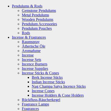
Pendulums & Rods
Gemstone Pendulums
Metal Pendulums
Wooden Pendulums
Pendulum Accessories
Pendulum Pouches
Rods
Incense & Fragrances
Raumspray
Ätherische Öle
Aromafume
Incense
Incense Sets
Incence Burners
Incense Supplies
Incense Sticks & Cones
Berk Incense Sticks
Indian Incense Sticks
Nag Champa Satya Incence Sticks
Incense Cones
Incense Holders & Cone Holders
Rückfluss-Räucherkegel
Fragrance Lamps
Fragrances