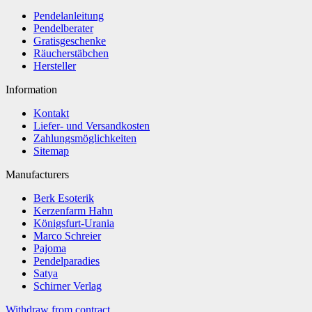
Pendelanleitung
Pendelberater
Gratisgeschenke
Räucherstäbchen
Hersteller
Information
Kontakt
Liefer- und Versandkosten
Zahlungsmöglichkeiten
Sitemap
Manufacturers
Berk Esoterik
Kerzenfarm Hahn
Königsfurt-Urania
Marco Schreier
Pajoma
Pendelparadies
Satya
Schirner Verlag
Withdraw from contract