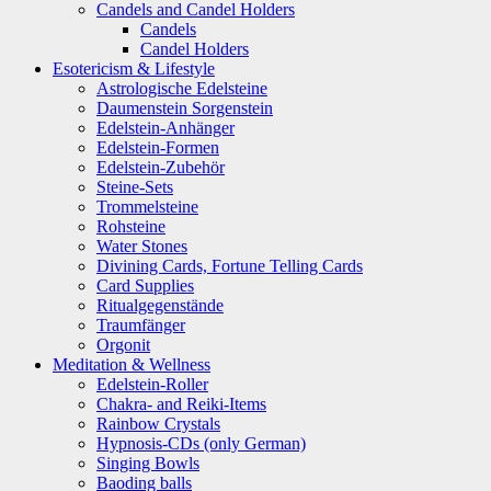
Candels and Candel Holders
Candels
Candel Holders
Esotericism & Lifestyle
Astrologische Edelsteine
Daumenstein Sorgenstein
Edelstein-Anhänger
Edelstein-Formen
Edelstein-Zubehör
Steine-Sets
Trommelsteine
Rohsteine
Water Stones
Divining Cards, Fortune Telling Cards
Card Supplies
Ritualgegenstände
Traumfänger
Orgonit
Meditation & Wellness
Edelstein-Roller
Chakra- and Reiki-Items
Rainbow Crystals
Hypnosis-CDs (only German)
Singing Bowls
Baoding balls