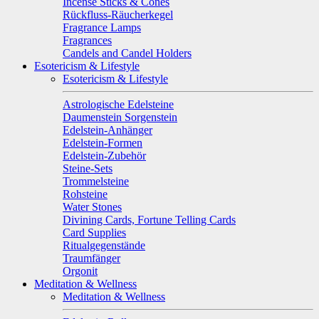
Incense Sticks & Cones
Rückfluss-Räucherkegel
Fragrance Lamps
Fragrances
Candels and Candel Holders
Esotericism & Lifestyle
Esotericism & Lifestyle
Astrologische Edelsteine
Daumenstein Sorgenstein
Edelstein-Anhänger
Edelstein-Formen
Edelstein-Zubehör
Steine-Sets
Trommelsteine
Rohsteine
Water Stones
Divining Cards, Fortune Telling Cards
Card Supplies
Ritualgegenstände
Traumfänger
Orgonit
Meditation & Wellness
Meditation & Wellness