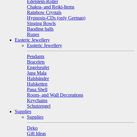
Edelstein-Roller
Chakra- and Reiki-Items
Rainbow Crystals
Hypnosis-CDs (only German)
Singing Bowls
Baoding balls
Runes
Esoteric Jewellery
Esoteric Jewellery
Pendants
Bracelets
Engelsrufer
Japa Mala
Halsbänder
Halsketten
Paua Shell
Room- and Wall Decorations
Keychains
Schutzengel
Supplies
Supplies
Deko
Gift Ideas