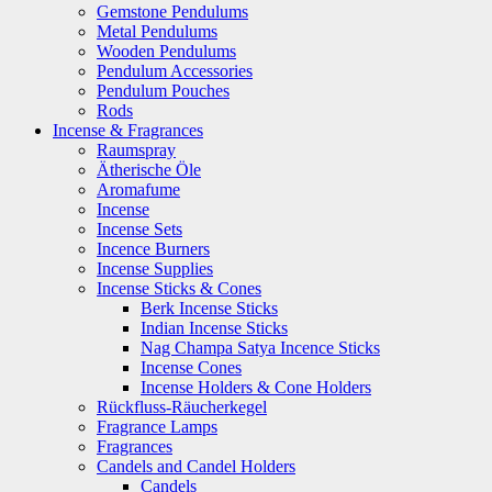
Gemstone Pendulums
Metal Pendulums
Wooden Pendulums
Pendulum Accessories
Pendulum Pouches
Rods
Incense & Fragrances
Raumspray
Ätherische Öle
Aromafume
Incense
Incense Sets
Incence Burners
Incense Supplies
Incense Sticks & Cones
Berk Incense Sticks
Indian Incense Sticks
Nag Champa Satya Incence Sticks
Incense Cones
Incense Holders & Cone Holders
Rückfluss-Räucherkegel
Fragrance Lamps
Fragrances
Candels and Candel Holders
Candels