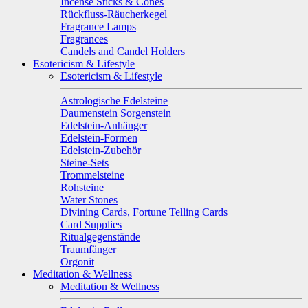
Incense Sticks & Cones
Rückfluss-Räucherkegel
Fragrance Lamps
Fragrances
Candels and Candel Holders
Esotericism & Lifestyle
Esotericism & Lifestyle
Astrologische Edelsteine
Daumenstein Sorgenstein
Edelstein-Anhänger
Edelstein-Formen
Edelstein-Zubehör
Steine-Sets
Trommelsteine
Rohsteine
Water Stones
Divining Cards, Fortune Telling Cards
Card Supplies
Ritualgegenstände
Traumfänger
Orgonit
Meditation & Wellness
Meditation & Wellness