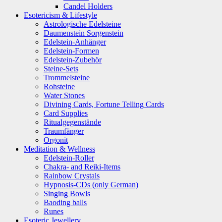
Candel Holders
Esotericism & Lifestyle
Astrologische Edelsteine
Daumenstein Sorgenstein
Edelstein-Anhänger
Edelstein-Formen
Edelstein-Zubehör
Steine-Sets
Trommelsteine
Rohsteine
Water Stones
Divining Cards, Fortune Telling Cards
Card Supplies
Ritualgegenstände
Traumfänger
Orgonit
Meditation & Wellness
Edelstein-Roller
Chakra- and Reiki-Items
Rainbow Crystals
Hypnosis-CDs (only German)
Singing Bowls
Baoding balls
Runes
Esoteric Jewellery