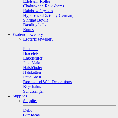
Edelstein-Roller
Chakra- and Reiki-Items
Rainbow Crystals
Hypnosis-CDs (only German)
Singing Bowls
Baoding balls
Runes
Esoteric Jewellery
Esoteric Jewellery
Pendants
Bracelets
Engelsrufer
Japa Mala
Halsbänder
Halsketten
Paua Shell
Room- and Wall Decorations
Keychains
Schutzengel
Supplies
Supplies
Deko
Gift Ideas