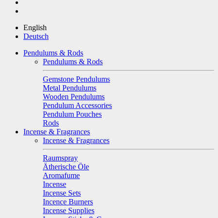
English
Deutsch
Pendulums & Rods
Pendulums & Rods
Gemstone Pendulums
Metal Pendulums
Wooden Pendulums
Pendulum Accessories
Pendulum Pouches
Rods
Incense & Fragrances
Incense & Fragrances
Raumspray
Ätherische Öle
Aromafume
Incense
Incense Sets
Incence Burners
Incense Supplies