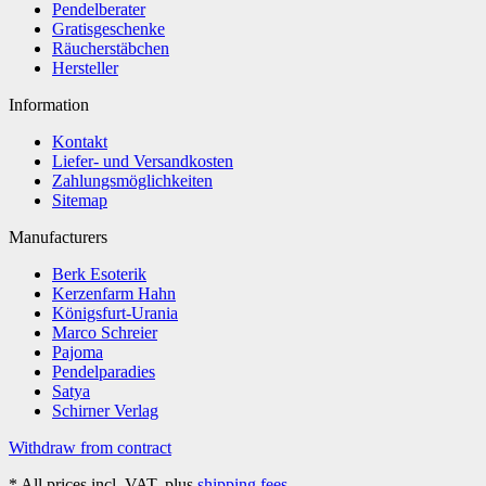
Pendelberater
Gratisgeschenke
Räucherstäbchen
Hersteller
Information
Kontakt
Liefer- und Versandkosten
Zahlungsmöglichkeiten
Sitemap
Manufacturers
Berk Esoterik
Kerzenfarm Hahn
Königsfurt-Urania
Marco Schreier
Pajoma
Pendelparadies
Satya
Schirner Verlag
Withdraw from contract
*
All prices incl. VAT, plus
shipping fees